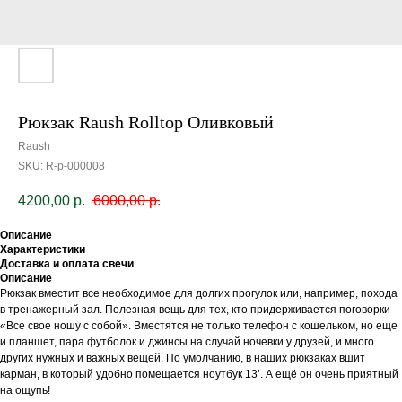
Рюкзак Raush Rolltop Оливковый
Raush
SKU:
R-р-000008
4200,00
р.
6000,00
р.
Описание
Характеристики
Доставка и оплата свечи
Описание
Рюкзак вместит все необходимое для долгих прогулок или, например, похода
в тренажерный зал. Полезная вещь для тех, кто придерживается поговорки
«Все свое ношу с собой». Вместятся не только телефон с кошельком, но еще
и планшет, пара футболок и джинсы на случай ночевки у друзей, и много
других нужных и важных вещей. По умолчанию, в наших рюкзаках вшит
карман, в который удобно помещается ноутбук 13’. А ещё он очень приятный
на ощупь!