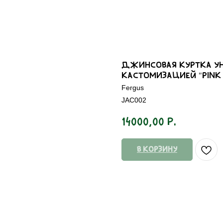
Джинсовая куртка ун
кастомизацией "Pink 
Fergus
JAC002
р.
14000,00
В корзину