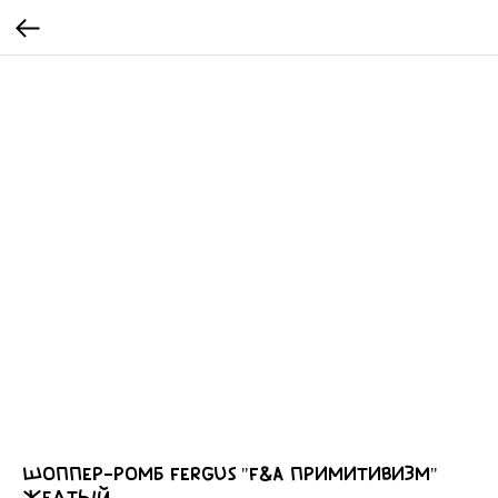
Шоппер-ромб FERGUS "F&A Примитивизм"
желтый