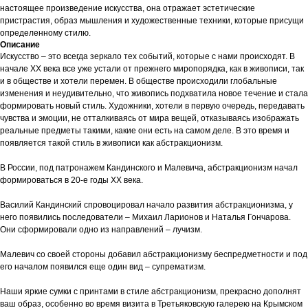
настоящее произведение искусства, она отражает эстетические
пристрастия, образ мышления и художественные техники, которые присущи
определенному стилю.
Описание
Искусство – это всегда зеркало тех событий, которые с нами происходят. В
начале XX века все уже устали от прежнего миропорядка, как в живописи, так
и в обществе и хотели перемен. В обществе происходили глобальные
изменения и неудивительно, что живопись подхватила новое течение и стала
формировать новый стиль. Художники, хотели в первую очередь, передавать
чувства и эмоции, не отталкиваясь от мира вещей, отказываясь изображать
реальные предметы такими, какие они есть на самом деле. В это время и
появляется такой стиль в живописи как абстракционизм.
В России, под патронажем Кандинского и Малевича, абстракционизм начал
формироваться в 20-е годы XX века.
Василий Кандинский спровоцировал начало развития абстракционизма, у
него появились последователи – Михаил Ларионов и Наталья Гончарова.
Они сформировали одно из направлений – лучизм.
Малевич со своей стороны добавил абстракционизму беспредметности и под
его началом появился еще один вид – супрематизм.
Наши яркие сумки с принтами в стиле абстракционизм, прекрасно дополнят
ваш образ, особенно во время визита в Третьяковскую галерею на Крымском