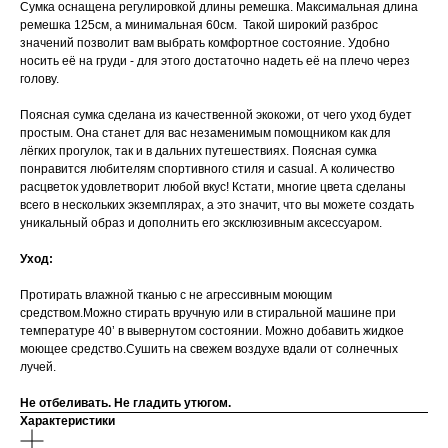
Сумка оснащена регулировкой длины ремешка. Максимальная длина
ремешка 125см, а минимальная 60см. Такой широкий разброс
значений позволит вам выбрать комфортное состояние. Удобно
носить её на груди - для этого достаточно надеть её на плечо через
голову.
Поясная сумка сделана из качественной экокожи, от чего уход будет
простым. Она станет для вас незаменимым помощником как для
лёгких прогулок, так и в дальних путешествиях. Поясная сумка
понравится любителям спортивного стиля и casual. А количество
расцветок удовлетворит любой вкус! Кстати, многие цвета сделаны
всего в нескольких экземплярах, а это значит, что вы можете создать
уникальный образ и дополнить его эксклюзивным аксессуаром.
Уход:
Протирать влажной тканью с не агрессивным моющим
средством.Можно стирать вручную или в стиральной машине при
температуре 40’ в вывернутом состоянии. Можно добавить жидкое
моющее средство.Сушить на свежем воздухе вдали от солнечных
лучей.
Не отбеливать. Не гладить утюгом.
Характеристики