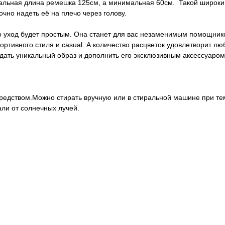
льная длина ремешка 125см, а минимальная 60см. Такой широкий
очно надеть её на плечо через голову.
о уход будет простым. Она станет для вас незаменимым помощником
тивного стиля и casual. А количество расцветок удовлетворит любо
оздать уникальный образ и дополнить его эксклюзивным аксессуаром
едством.Можно стирать вручную или в стиральной машине при тем
ли от солнечных лучей.