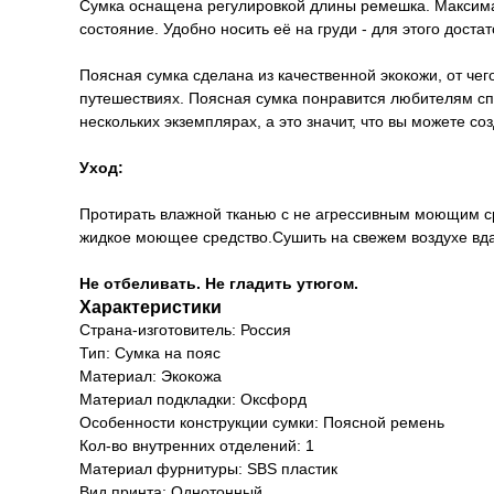
Сумка оснащена регулировкой длины ремешка. Максима
состояние. Удобно носить её на груди - для этого достат
Поясная сумка сделана из качественной экокожи, от чег
путешествиях. Поясная сумка понравится любителям спор
нескольких экземплярах, а это значит, что вы можете с
Уход:
Протирать влажной тканью с не агрессивным моющим ср
жидкое моющее средство.Сушить на свежем воздухе вда
Не отбеливать. Не гладить утюгом.
Характеристики
Страна-изготовитель: Россия
Тип: Сумка на пояс
Материал: Экокожа
Материал подкладки: Оксфорд
Особенности конструкции сумки: Поясной ремень
Кол-во внутренних отделений: 1
Материал фурнитуры: SBS пластик
Вид принта: Однотонный