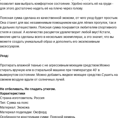
позволит вам выбрать комфортное состояние. Удобно носить её на груди -
для этого достаточно надеть её на плечо через голову.
Поясная сумка сделана из качественной экокожи, от чего уход будет простым.
Она станет для вас незаменимым помощником как для лёгких прогулок, так и
в дальних путешествиях. Поясная сумка понравится любителям спортивного
стиля и casual. А количество расцветок удовлетворит любой вкус! Кстати,
многие цвета сделаны всего в нескольких экземплярах, а это значит, что вы
можете создать уникальный образ и дополнить его эксклюзивным
аксессуаром.
Уход:
Протирать влажной тканью с не агрессивным моющим средством.Можно
стирать вручную или в стиральной машине при температуре 40’ в
вывернутом состоянии. Можно добавить жидкое моющее средство.Сушить на
свежем воздухе вдали от солнечных лучей.
Не отбеливать. Не гладить утюгом.
Характеристики
Страна-изготовитель: Россия
Тип: Сумка на пояс
Материал: Экокожа
Материал подкладки: Оксфорд
Особенности конструкции сумки: Поясной ремень