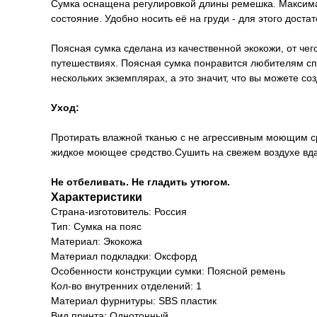
Сумка оснащена регулировкой длины ремешка. Максима
состояние. Удобно носить её на груди - для этого достат
Поясная сумка сделана из качественной экокожи, от чег
путешествиях. Поясная сумка понравится любителям спор
нескольких экземплярах, а это значит, что вы можете с
Уход:
Протирать влажной тканью с не агрессивным моющим ср
жидкое моющее средство.Сушить на свежем воздухе вда
Не отбеливать. Не гладить утюгом.
Характеристики
Страна-изготовитель: Россия
Тип: Сумка на пояс
Материал: Экокожа
Материал подкладки: Оксфорд
Особенности конструкции сумки: Поясной ремень
Кол-во внутренних отделений: 1
Материал фурнитуры: SBS пластик
Вид принта: Однотонный