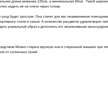
льная длина ремешка 125см, а минимальная 60см. Такой широкий
очно надеть её на плечо через голову.
о уход будет простым. Она станет для вас незаменимым помощником
тивного стиля и casual. А количество расцветок удовлетворит любо
оздать уникальный образ и дополнить его эксклюзивным аксессуаром
едством.Можно стирать вручную или в стиральной машине при тем
ли от солнечных лучей.