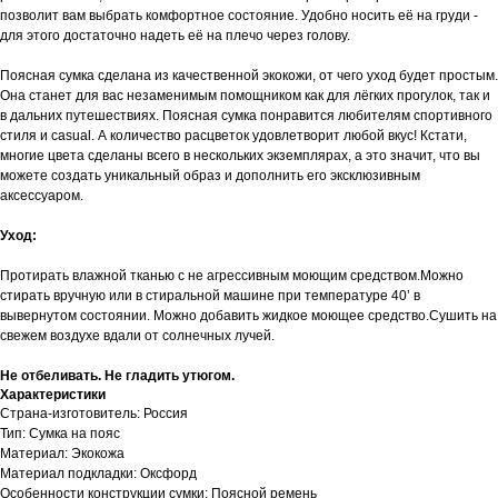
позволит вам выбрать комфортное состояние. Удобно носить её на груди -
для этого достаточно надеть её на плечо через голову.
Поясная сумка сделана из качественной экокожи, от чего уход будет простым.
Она станет для вас незаменимым помощником как для лёгких прогулок, так и
в дальних путешествиях. Поясная сумка понравится любителям спортивного
стиля и casual. А количество расцветок удовлетворит любой вкус! Кстати,
многие цвета сделаны всего в нескольких экземплярах, а это значит, что вы
можете создать уникальный образ и дополнить его эксклюзивным
аксессуаром.
Уход:
Протирать влажной тканью с не агрессивным моющим средством.Можно
стирать вручную или в стиральной машине при температуре 40’ в
вывернутом состоянии. Можно добавить жидкое моющее средство.Сушить на
свежем воздухе вдали от солнечных лучей.
Не отбеливать. Не гладить утюгом.
Характеристики
Страна-изготовитель: Россия
Тип: Сумка на пояс
Материал: Экокожа
Материал подкладки: Оксфорд
Особенности конструкции сумки: Поясной ремень